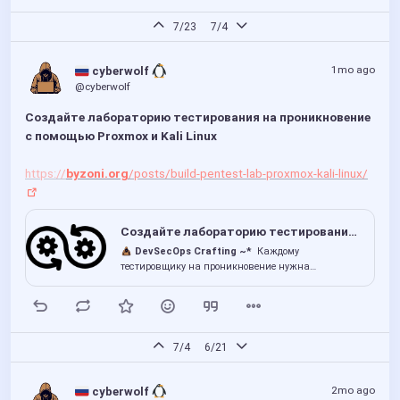
sudo chmod +x /usr/local/bin/forgejo-backup.sh

7/23
7/4
echo '15 2 * * * root /usr/local/bin/forgejo-backup.sh >> 
1mo ago
 cyberwolf 
Восстановление обратное: распакуйте, загрузите SQL, 
@cyberwolf
скопируйте репозиторий обратно на место.
Создайте лабораторию тестирования на проникновение 
с помощью Proxmox и Kali Linux
https://
byzoni.org
/posts/build-pentest-lab-proxmox-kali-linux/
Создайте лабораторию тестирования на проникновение с помощью Proxmox и Kali Linux
DevSecOps Crafting ~*
Каждому
тестировщику на проникновение нужна
безопасная среда для оттачивания навыков без
риска юридических проблем или нарушения
производственных систем. Выделенная
лаборатория на Proxmox дает вам полный
контроль: изолированные сети, снимки для
7/4
6/21
мгновенного отката и возможность вращать
уязвимые цели ...
2mo ago
 cyberwolf 