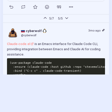
кодом. С помощью GitLab пользователи могут легче
управлять своими проектами с помощью
функций, предназначенных для поддержки
совместной разработки. GitLab обеспечивает
удаленный доступ к репозиториям Git, включая
5/7
5/5
хостинг кода, отслеживание оши...
3mo ago
 cyberwolf 
@cyberwolf
Claude-code.el
 is an Emacs interface for Claude Code CLI, 
providing integration between Emacs and Claude AI for coding 
assistance.
(use-package claude-code

  :ensure (claude-code :host github :repo "stevemolitor/cla
  :bind ("C-c c" . claude-code-transient)

  :config

  ;; Optional: Start the Emacs server if not already runnin
  (unless (server-running-p) (server-start)))

Show more
(setq claude-code-terminal-backend 'vterm)

(setq claude-code-optimize-window-resize t)

4
(setq claude-code-no-delete-other-windows t)

(setq claude-code-toggle-auto-select t)

3
(with-eval-after-load 'claude-code
