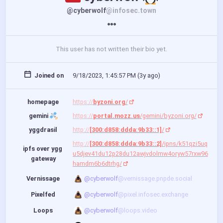
@cyberwolf
@infosec.town
This user has not written their bio yet.
Joined on
9/18/2023, 1:45:57 PM (
3y ago
)
homepage
https://
byzoni.org
/
gemini 
https://
portal.mozz.us
/gemini/byzoni.org/
yggdrasil
http://
[300:d858:ddda:9b33::1]
/
http://
[300:d858:ddda:9b33::2]
/ipns/k51qzi5uq
ipfs over ygg 
u5djev41du12p28du12awjvdolmw4oryw57rxw96
gateway
hamdm6b6dtrhg/
Vernissage
@cyberwolf
@vernissage.pnpde.social
Pixelfed
@cyberwolf
@pixel.infosec.exchange
Loops
@cyberwolf
@loops.video