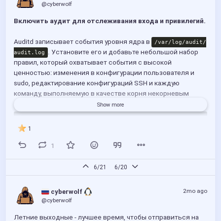
@cyberwolf
Включить аудит для отслеживания входа и привилегий.
Auditd записывает события уровня ядра в 
/var/log/audit/
. Установите его и добавьте небольшой набор 
audit.log
правил, который охватывает события с высокой 
ценностью: изменения в конфигурации пользователя и 
sudo, редактирование конфигураций SSH и каждую 
команду, выполняемую в качестве корня некорневым 
пользователем.
Show more
sudo apt install -y auditd
1
1
Опустите правила в каталог 
, чтобы они пережили 
rules.d
перезагрузку:
6/21
6/20
sudo tee /etc/audit/rules.d/hardening.rules >/dev/null <<'E
-w /etc/passwd -p wa -k passwd_changes

2mo ago
 cyberwolf 
-w /etc/shadow -p wa -k shadow_changes

-w /etc/sudoers -p wa -k sudoers_changes

@cyberwolf
-w /etc/ssh/sshd_config -p wa -k sshd_config

-w /var/log/auth.log -p wa -k authlog

Летние выходные - лучшее время, чтобы отправиться на 