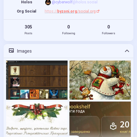
Holos
@cyberwolf
@holos.social
Org Social
https://
byzoni.org
/social.org
305
0
0
Posts
Following
Followers
Images