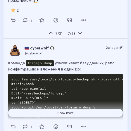
праздником! 
2
1
7/31
7/23
2w ago
 cyberwolf 
@cyberwolf
Команда 
 упаковывает базу данных, репо, 
forgejo dump
конфигурацию и вложения в один zip:
sudo tee /usr/local/bin/forgejo-backup.sh > /dev/null <<'BA
#!/bin/bash

set -euo pipefail

DEST="/var/backups/forgejo"

mkdir -p "${DEST}"

cd "${DEST}"

sudo -u git /usr/local/bin/forgejo dump \

    --config /etc/forgejo/app.ini \

Show more
    --type zip \

    --file "forgejo-$(date +%Y%m%d-%H%M%S).zip"

find "${DEST}" -name 'forgejo-*.zip' -mtime +14 -delete

1
BASH
