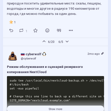
-a always,exit -F arch=b64 -S execve -F euid=0 -F auid>=100
природу и посетить удивительные места: скалы, пещеры, 
EOF

водопады и многое другое в радиусе 190 километров от 
sudo augenrules --load
города, где можно побывать за один день.
1
Проверьте загруженные правила:
1
sudo auditctl -l
6/20
6/5
Проверьте 
, выполнив безвредный 
sudoers_changes
монтаж. Откройте и сохраните 
 через 
/etc/sudoers
visud
2mo ago
 cyberwolf 
, затем запросите журнал:
o
@cyberwolf
sudo ausearch -k sudoers_changes -ts recent | head -20
Режим обслуживания и сценарий резервного 
копирования NextCloud
Вы должны увидеть свежую запись с пользователем, 
sudo tee /usr/local/bin/nextcloud-backup.sh > /dev/null <<'
меткой времени, который коснулся файла.
#!/bin/bash

set -euo pipefail

# Change this one line to back up a different site on the s
SITE_DOMAIN="nextcloud.example.com"

WEBROOT="/var/www/nextcloud"

Show more